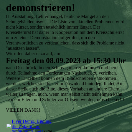
demonstrieren!
IT-Ausstattung, Lehrermangel, bauliche Mängel an den
Schulgebäuden usw. ... Die Liste von aktuellen Problemen wird
nicht kürzer, sondern tatsächlich immer länger. Der
Kreiselternrat hat daher in Kooperation mit dem Kreisschülerrat
nun zu einer Demonstration aufgerufen, um den
Verantwortlichen zu verdeutlichen, dass sich die Probleme nicht
"aussitzen lassen".
Wir rufen daher dazu auf, am
Freitag den 08.09.2023 ab 15:30 Uhr
nach Osnabrück, in den Schlossgarten zu kommen und bereits
durch Teilnahme den Forderungen Nachdruck zu verleihen.
Weitere Einzelheit können dem Rundschreiben entnommen
werden, welches sich hier zum Download hinterlegt findet. An
dieser Stelle auch die Bitte, dieses Vorhaben an andere Eltern
weiter zu tragen, auch, wenn man selbst nicht teilnehmen kann.
Je mehr Eltern und Schüler vor Ort sein werden, umso besser!!!
VIELEN DANK!
Flyer Demo, Bildung für
die Zukunft am
08.09.2023_.pdf
(496.8KB)