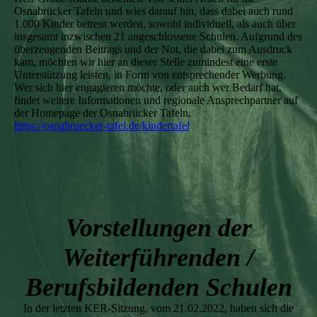
Osnabrücker Tafeln und wies darauf hin, dass dabei auch rund
1.000 Kinder betreut werden, sowohl individuell, als auch über
insgesamt inzwischen 21 angeschlossene Schulen. Aufgrund des
überzeugenden Beitrags und der Not, die dabei zum Ausdruck
kam, möchten wir hier an dieser Stelle zumindest eine erste
Unterstützung leisten, in Form von entsprechender Werbung.
Wer sich hier engagieren möchte, oder auch wer Bedarf hat,
findet weitere Informationen und regionale Ansprechpartner auf
der Homepage der Osnabrücker Tafeln.
https://osnabruecker-tafel.de/kindertafel
Vorstellungen der
Weiterführenden /
Berufsbildenden Schulen
In der letzten KER-Sitzung, vom 21.02.2022, haben sich die