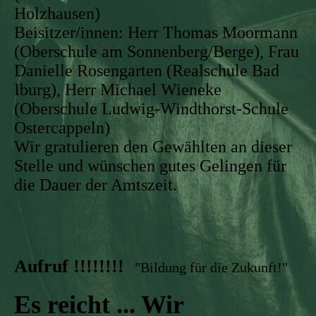
Holzhausen)
Beisitzer/innen: Herr Thomas Moormann
(Oberschule am Sonnenberg/Berge), Frau
Danielle Rosengarten (Realschule Bad
Iburg), Herr Michael Wieneke
(Oberschule Ludwig-Windthorst-Schule
Ostercappeln)
Wir gratulieren den Gewählten an dieser
Stelle und wünschen gutes Gelingen für
die Dauer der Amtszeit.
Aufruf !!!!!!!!
"Bildung für die Zukunft!"
Es reicht ... Wir