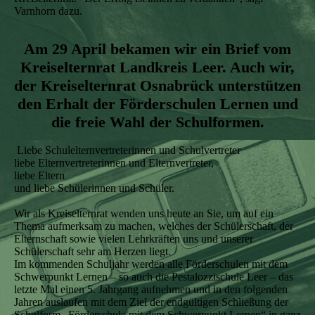
Varnhorn dazu.
Am 29 April bekamen wir ein Brief vom
Kreiselternrat Landkreis Leer. Auch wir,
der Kreiselternrat Osnabrück unterstützen
den Erhalt der Förderschulen Lernen und
die freie Wahl der Schulformen.
Liebe Schulelternvertreterinnen und Schulvertreter
liebe Elternvertreterinnen und Elternvertreter,
liebe Eltern
und liebe Schülerinnen und Schüler.
Wir als Kreiselternrat wenden uns heute an Sie, um auf ein
Thema aufmerksam zu machen, welches der Schülerschaft, der
Elternschaft sowie vielen Lehrkräften uns und unserer
Schülerschaft sehr am Herzen liegt.
Im kommenden Schuljahr werden alle Förderschulen mit dem
Schwerpunkt Lernen – so auch die Pestalozzischule Leer – das
letzte Mal einen 5. Jahrgang aufnehmen und in den folgenden
Jahren auslaufen mit dem Ziel der endgültigen Schließung der
Schulform „Förderschule mit dem Schwerpunkt Lernen“ in ganz