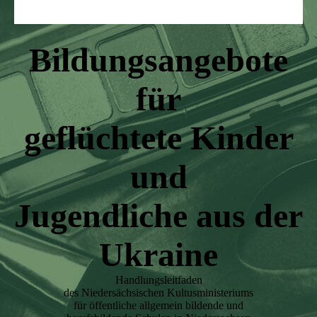
Bildungsangebote
für
geflüchtete Kinder
und
Jugendliche aus der
Ukraine
Handlungsleitfaden
des Niedersächsischen Kultusministeriums
für öffentliche allgemein bildende und