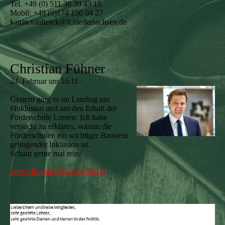
Tel. +49 (0) 511 30 30 43 15
Mobil: +49 (0)174 150 04 27
katrin.vanherck@lt.niedersachsen.de
Christian Fühner
24. Februar um 16:11 ·
Gestern ging es im Landtag um
#Inklusion und um den Erhalt der
Förderschule Lernen. Ich habe
versucht zu erklären, warum die
Förderschulen ein wichtiger Baustein
gelingender Inklusion ist.
Schaut gerne mal rein:
https://fb.watch/bnucKpE92S/