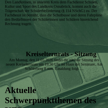
Den Landkreisen, in unserem Kreis dem Fachdienst Schulen,
Kultur und Sport des Landkreis Osnabrück, kommt auch die
Trägerschaft der Schülerbeförderung (§ 114 NSchG) zu. Der
Fachdienst ist bemüht, dass die Schulbusse und deren Fahrpläne
den Bedürfnissen der Schülerinnen und Schülern hinreichend
Rechnung tragen.
Kreiselternrats - Sitzung
Am Montag, den 11.05.2026 findet die nächste Sitzung des
neuen Kreiselternrats um 19:30 Uhr im Haus der Seminare, Am
Schölerberg 8 statt. Einaldung folgt ....
Aktuelle
Schwerpunktthemen des