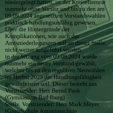
niedergelegt hatten, ist der Kreiselternrat
nunmehr ohne Vorsitz und bis zu den am
09.09.2024 angesetzten Vorstandswahlen
praktisch handlungsunfähig gewesen.
Über die Hintergründe der
Komplikationen, wie auch der
Amtsniederlegungen soll an dieser Stelle
nicht weiter ausgeführt werden.
in der Sitzung vom 09.09.2024 wurde
nunmehr ein neuer Vorstand gewählt,
welcher bis zu den regulären Neuwahlen
im Herbst 2025 die Handlungsfähigkeit
gewährleisten soll. Dieser besteht aus
Vorsitzender: Herr Bernd Pauk
(Gymnasium Bad Iburg)
Stellv. Vorsitzender: Herr Mark Meyer
(Grundschule Antoniusschule