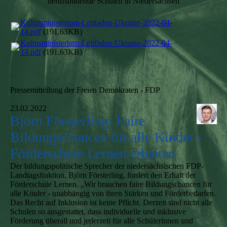
berufsbildende Schulen in Niedersachsen
Kultusministerium-Leitfaden-Ukraine-2022-04-
14.pdf
(191.63KB)
Kultusministerium-Leitfaden-Ukraine-2022-04-
14.pdf
(191.63KB)
Pressemitteilung der Freien Demokraten - FDP
23.02.2022
Björn Försterling: Faire
Bildungschancen für alle Kinder -
Förderschule Lernen erhalten
Der bildungspolitische Sprecher der niedersächsischen FDP-
Landtagsfraktion, Björn Försterling, fordert den Erhalt der
Förderschule Lernen. „Wir brauchen faire Bildungschancen für
alle Kinder - unabhängig von ihren Stärken und Förderbedarfen.
Das Recht auf Inklusion ist keine Pflicht. Derzeit sind nicht alle
Schulen so ausgestattet, dass individuelle und inklusive
Förderung überall und jederzeit für alle Schülerinnen und