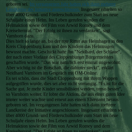
geboren sei.
Im vergangenen Jahr hatten sich dann mehrere
Landkreise der Initiative angeschlossen.
Insgesamt erhielten so
über 4000 Grund- und Förderschulkinder zum Start ins neue
Schuljahr einen Helm. Ins Leben gerufen wurden die
Helmaktion sowie der Film von Arwid Romey und dem
Kreiselternrat. "Der Erfolg ist ihnen zu verdanken", sagt
Varnhorn dazu.
Dies hielt so lange an, bis der rote Ritter aus Helmhagen in den
Kreis Cloppenburg kam und den Kindern das Helmtragen
bewusst machte. Geschickt hatte ihn "Neidhard, der Schlaue",
der nach einer Vorlage des Cloppenburger Bürgermeisters
geschaffen wurde. "Das war natürlich erst einmal ungewohnt.
Aber wichtig ist die Botschaft, die dahinter steckt", erklärt
Neidhard Varnhorn im Gespräch mit OM-Online.
Es sei schön, dass die Stadt Cloppenburg mit ihrem Wappen
aufgegriffen wurde, dies sei aber nicht vorrangig. "Es ist für die
Sache gut. Je mehr Kinder sensibilisiert werden, umso besser",
so Varnhorn weiter. Er lobte die Aktion, die aus einer guten Idee
immer weiter wachse und erneut aus einem Ehrenamt heraus
geboren sei. Im vergangenen Jahr hatten sich dann mehrere
Landkreise der Initiative angeschlossen. Insgesamt erhielten so
über 4000 Grund- und Förderschulkinder zum Start ins neue
Schuljahr einen Helm. Ins Leben gerufen wurden die
Helmaktion sowie der Film von Arwid Romey und dem
Kreiselternrat. "Der Erfolg ist ihnen zu verdanken", sagt