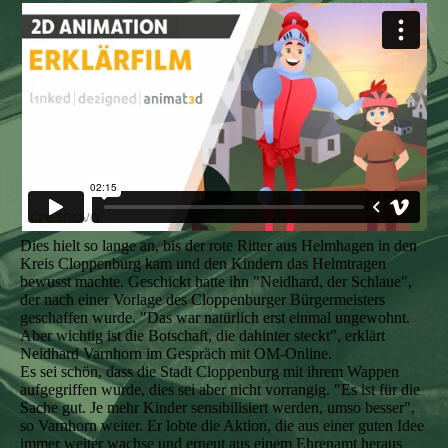
Dies hielt so lange an, bis der rote Ritter aus Helmhagen in den
Kreis Cloppenburg kam und den Kindern das Helmtragen
bewusst machte. Geschickt hatte ihn "Neidhard, der Schlaue",
der nach einer Vorlage des Cloppenburger Bürgermeisters
geschaffen wurde. "Das war natürlich erst einmal ungewohnt.
Aber wichtig ist die Botschaft, die dahinter steckt", erklärt
Neidhard Varnhorn im Gespräch mit OM-Online.
Es sei schön, dass die Stadt Cloppenburg mit ihrem Wappen
aufgegriffen wurde, dies sei aber nicht vorrangig. "Es ist für die
Sache gut. Je mehr Kinder sensibilisiert werden, umso besser",
so Varnhorn weiter. Er lobte die Aktion, die aus einer guten Idee
immer weiter wachse und erneut aus einem Ehrenamt heraus