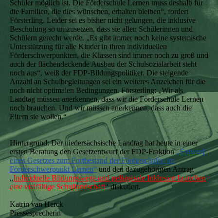
Schüler möglich ist. Die Förderschule Lernen muss deshalb für
die Familien, die dies wünschen, erhalten bleiben“, fordert
Försterling. Leider sei es bisher nicht gelungen, die inklusive
Beschulung so umzusetzen, dass sie allen Schülerinnen und
Schülern gerecht werde. „Es gibt immer noch keine systemische
Unterstützung für alle Kinder in ihren individuellen
Förderschwerpunkten, die Klassen sind immer noch zu groß und
auch der flächendeckende Ausbau der Schulsozialarbeit steht
noch aus“, weiß der FDP-Bildungspolitiker. Die steigende
Anzahl an Schulbegleitungen sei ein weiteres Anzeichen für die
noch nicht optimalen Bedingungen. Försterling: „Wir als
Landtag müssen anerkennen, dass wir die Förderschule Lernen
noch brauchen. Und wir müssen anerkennen, dass auch die
Eltern sie wollen.“
Hintergrund: Der niedersächsische Landtag hat heute in einer
ersten Beratung den Gesetzentwurf der FDP-Fraktion
„Entwurf
eines Gesetzes zum Fortbestand der Förderschulen im
Förderschwerpunkt Lernen“
und den dazugehörigen Antrag
„
Individuelle Bildungswege und gelingende Inklusion brauchen
eine vielfältige Schullandschaft
“ diskutiert.
Katrin van Herck
Pressesprecherin