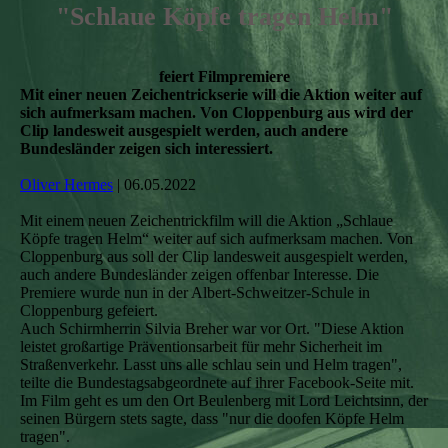
"Schlaue Köpfe tragen Helm"
feiert Filmpremiere
Mit einer neuen Zeichentrickserie will die Aktion weiter auf
sich aufmerksam machen. Von Cloppenburg aus wird der
Clip landesweit ausgespielt werden, auch andere
Bundesländer zeigen sich interessiert.
Oliver Hermes
| 06.05.2022
Mit einem neuen Zeichentrickfilm will die Aktion „Schlaue
Köpfe tragen Helm“ weiter auf sich aufmerksam machen. Von
Cloppenburg aus soll der Clip landesweit ausgespielt werden,
auch andere Bundesländer zeigen offenbar Interesse. Die
Premiere wurde nun in der Albert-Schweitzer-Schule in
Cloppenburg gefeiert.
Auch Schirmherrin Silvia Breher war vor Ort. "Diese Aktion
leistet großartige Präventionsarbeit für mehr Sicherheit im
Straßenverkehr. Lasst uns alle schlau sein und Helm tragen",
teilte die Bundestagsabgeordnete auf ihrer Facebook-Seite mit.
Im Film geht es um den Ort Beulenberg mit Lord Leichtsinn, der
seinen Bürgern stets sagte, dass "nur die doofen Köpfe Helm
tragen".