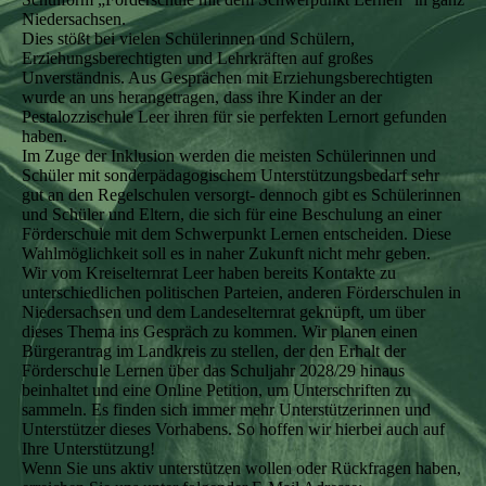
Niedersachsen.
Dies stößt bei vielen Schülerinnen und Schülern,
Erziehungsberechtigten und Lehrkräften auf großes
Unverständnis. Aus Gesprächen mit Erziehungsberechtigten
wurde an uns herangetragen, dass ihre Kinder an der
Pestalozzischule Leer ihren für sie perfekten Lernort gefunden
haben.
Im Zuge der Inklusion werden die meisten Schülerinnen und
Schüler mit sonderpädagogischem Unterstützungsbedarf sehr
gut an den Regelschulen versorgt- dennoch gibt es Schülerinnen
und Schüler und Eltern, die sich für eine Beschulung an einer
Förderschule mit dem Schwerpunkt Lernen entscheiden. Diese
Wahlmöglichkeit soll es in naher Zukunft nicht mehr geben.
Wir vom Kreiselternrat Leer haben bereits Kontakte zu
unterschiedlichen politischen Parteien, anderen Förderschulen in
Niedersachsen und dem Landeselternrat geknüpft, um über
dieses Thema ins Gespräch zu kommen. Wir planen einen
Bürgerantrag im Landkreis zu stellen, der den Erhalt der
Förderschule Lernen über das Schuljahr 2028/29 hinaus
beinhaltet und eine Online Petition, um Unterschriften zu
sammeln. Es finden sich immer mehr Unterstützerinnen und
Unterstützer dieses Vorhabens. So hoffen wir hierbei auch auf
Ihre Unterstützung!
Wenn Sie uns aktiv unterstützen wollen oder Rückfragen haben,