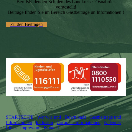
Berufsbildenden Schulen des Landkreises Osnabrück
vorgestellt!
Beiträge finden Sie im Bereich Gastbeiträge un Infomationen !
Zu den Beiträgen
STARTSEITE
Wer wir sind
Downloads
Gastbeiträge und
Informationen
Inklusion
Corona - Informationen
Kalender
Links
Impressum
Kontakt