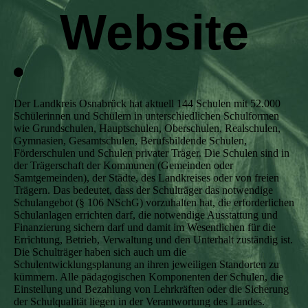
Website
Der Landkreis Osnabrück hat aktuell 144 Schulen mit 52.000
Schülerinnen und Schülern in unterschiedlichen Schulformen
wie Grundschulen, Hauptschulen, Oberschulen, Realschulen,
Gymnasien, Gesamtschulen, Berufsbildende Schulen,
Förderschulen und Schulen privater Träger. Die Schulen sind in
der Trägerschaft der Kommunen (Gemeinden oder
Samtgemeinden), der Städte, des Landkreises oder von freien
Trägern. Das bedeutet, dass der Schulträger das notwendige
Schulangebot (§ 106 NSchG) vorzuhalten hat, die erforderlichen
Schulanlagen errichten darf, die notwendige Ausstattung und
Finanzierung sichern darf und damit im Wesentlichen für die
Errichtung, Betrieb, Verwaltung und den Unterhalt zuständig ist.
Die Schulträger haben sich auch um die
Schulentwicklungsplanung an ihren jeweiligen Standorten zu
kümmern. Alle pädagogischen Komponenten der Schulen, die
Einstellung und Bezahlung von Lehrkräften oder die Sicherung
der Schulqualität liegen in der Verantwortung des Landes.