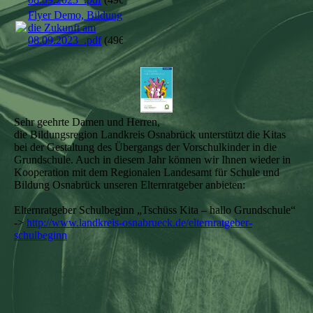
Flyer Demo, Bildung für
die Zukunft am
08.09.2023_.pdf
(496.8KB)
Sehr geehrte Damen und Herren,
die Bildungsregion Landkreis Osnabrück unterstützt die Kitas
bei der Gestaltung des Übergangs der Vorschulkinder in die
Grundschule. Auch in diesem Jahr können wir Ihnen wieder in
Kooperation mit dem Regionalen Landesamt für Schule und
Bildung Osnabrück unseren Elternratgeber anbieten:
Elternratgeber Schulbeginn „Tschüss Kita – hallo Grundschule“
->
http://www.landkreis-osnabrueck.de/elternratgeber-
schulbeginn